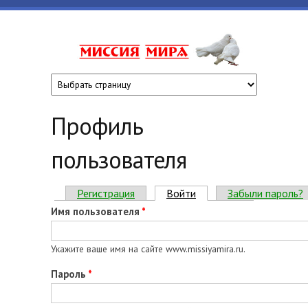
Перейти к основному содержанию
www.missiyami
Профиль
пользователя
Главные вкладки
Регистрация
Войти
(активная вкладка)
Забыли пароль?
Имя пользователя
*
Укажите ваше имя на сайте www.missiyamira.ru.
Пароль
*