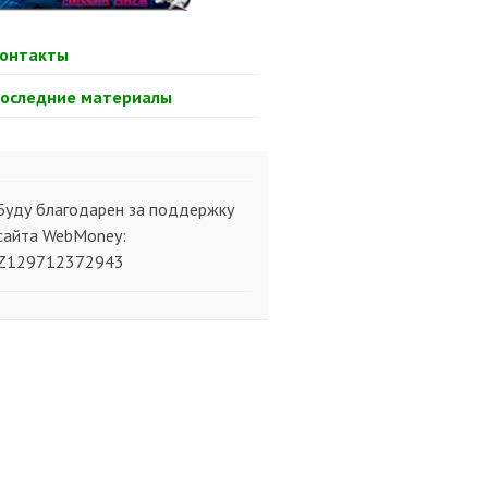
онтакты
оследние материалы
Буду благодарен за поддержку
сайта WebMoney:
Z129712372943