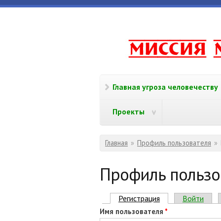
Перейти к основному содержанию
www.missi
Главная угроза человечеству
Проекты
Вы здесь
Главная
»
Профиль пользователя
»
Профиль пользо
Главные вкладки
Регистрация
(активная вкладка
Войти
Имя пользователя
*