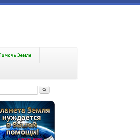
Помочь Земле
рма поиска
Поиск