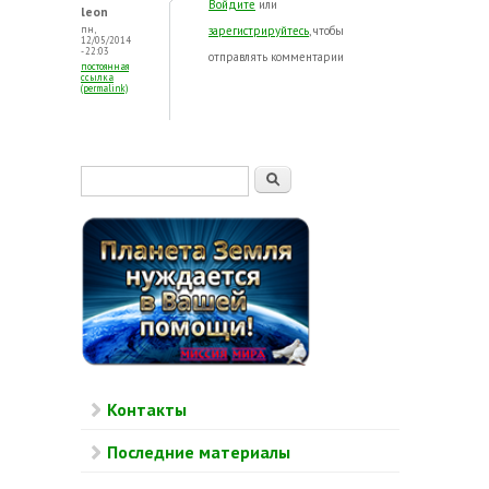
Войдите
или
leon
пн,
зарегистрируйтесь
, чтобы
12/05/2014
- 22:03
отправлять комментарии
постоянная
ссылка
(permalink)
Форма поиска
Поиск
Контакты
Последние материалы