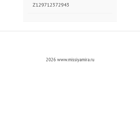
Z129712372943
2026 www.missiyamira.ru