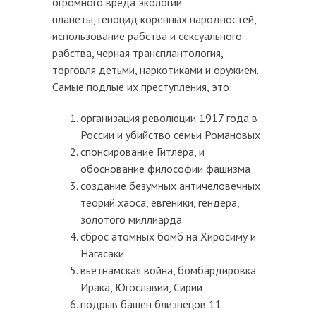
огромного вреда экологии
планеты, геноцид коренных народностей,
использование рабства и сексуального
рабства, черная трансплантология,
торговля детьми, наркотиками и оружием.
Самые подлые их преступления, это:
организация революции 1917 года в
России и убийство семьи Романовых
спонсирование Гитлера, и
обоснование философии фашизма
создание безумных античеловечных
теорий хаоса, евгеники, гендера,
золотого миллиарда
сброс атомных бомб на Хиросиму и
Нагасаки
вьетнамская война, бомбардировка
Ирака, Югославии, Сирии
подрыв башен близнецов 11