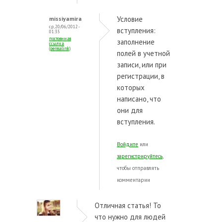
Условие
missiyamira
ср, 20/06/2012 -
вступления:
01:35
постоянная
заполнение
ссылка
(permalink)
полей в учетной
записи, или при
регистрации, в
которых
написано, что
они для
вступления.
Войдите
или
зарегистрируйтесь
,
чтобы отправлять
комментарии
Отличная статья! То
что нужно для людей