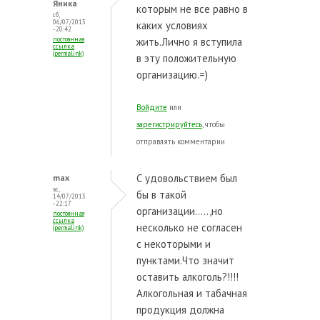
Яника
которым не все равно в
сб,
06/07/2013
каких условиях
- 20:42
постоянная
жить.Лично я вступила
ссылка
(permalink)
в эту положительную
организацию.=)
Войдите
или
зарегистрируйтесь
, чтобы
отправлять комментарии
С удовольствием был
max
вс,
бы в такой
14/07/2013
- 22:17
организации.....,но
постоянная
ссылка
несколько не согласен
(permalink)
с некоторыми и
пунктами.Что значит
оставить алкоголь?!!!!
Алкогольная и табачная
продукция должна