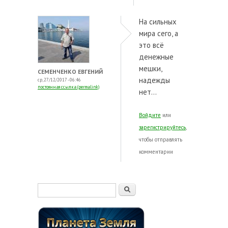
На сильных
мира сего, а
это всё
денежные
мешки,
СЕМЕНЧЕНКО ЕВГЕНИЙ
надежды
ср, 27/12/2017 - 06:46
постоянная ссылка (permalink)
нет...
Войдите
или
зарегистрируйтесь
,
чтобы отправлять
комментарии
Форма поиска
Поиск