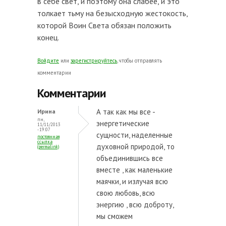
в себе свет, и поэтому она слабее, и это
толкает тьму на безысходную жестокость,
которой Воин Света обязан положить
конец.
Войдите
или
зарегистрируйтесь
, чтобы отправлять
комментарии
Комментарии
А так как мы все -
Ирина
пн,
энергетические
11/11/2013
- 19:07
сущности, наделенные
постоянная
ссылка
духовной природой, то
(permalink)
объединившись все
вместе , как маленькие
маячки, и излучая всю
свою любовь, всю
энергию , всю доброту,
мы сможем