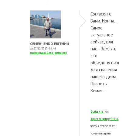
Согласен с
Вами, Ирина...
Самое
актуальное
сейчас, для
СЕМЕНЧЕНКО ЕВГЕНИЙ
нас - Землян,
ср, 27/12/2017 - 06:44
постоянная ссылка (permalink)
это
объединяться
для спасения
нашего дома..
Планеты
Земля...
Войдите
или
зарегистрируйтесь
,
чтобы отправлять
комментарии