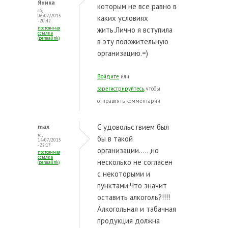
Яника
которым не все равно в
сб,
06/07/2013
каких условиях
- 20:42
постоянная
жить.Лично я вступила
ссылка
(permalink)
в эту положительную
организацию.=)
Войдите
или
зарегистрируйтесь
, чтобы
отправлять комментарии
С удовольствием был
max
вс,
бы в такой
14/07/2013
- 22:17
организации.....,но
постоянная
ссылка
несколько не согласен
(permalink)
с некоторыми и
пунктами.Что значит
оставить алкоголь?!!!!
Алкогольная и табачная
продукция должна