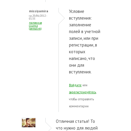
Условие
missiyamira
ср, 20/06/2012 -
вступления:
01:35
постоянная
заполнение
ссылка
(permalink)
полей в учетной
записи, или при
регистрации, в
которых
написано, что
они для
вступления.
Войдите
или
зарегистрируйтесь
,
чтобы отправлять
комментарии
Отличная статья! То
что нужно для людей