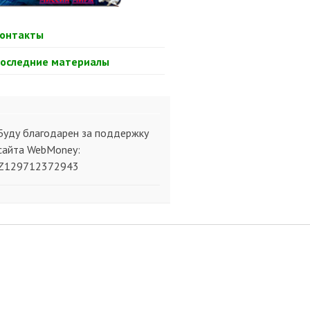
онтакты
оследние материалы
Буду благодарен за поддержку
сайта WebMoney:
Z129712372943