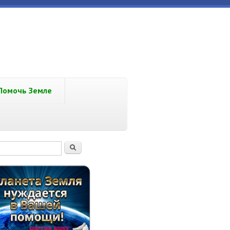
Помочь Земле
рма поиска
Поиск