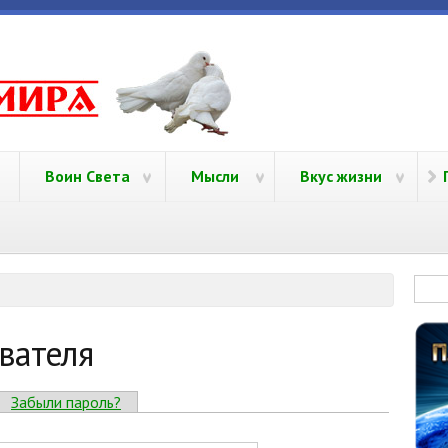
yamira.ru
Воин Света
Мысли
Вкус жизни
Фо
вателя
ивная вкладка)
Забыли пароль?