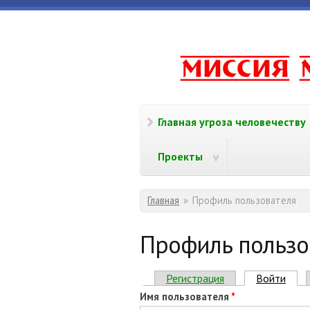
Перейти к основному содержанию
www.missi
Главная угроза человечеству
Проекты
Вы здесь
Главная
»
Профиль пользователя
Профиль пользо
Главные вкладки
Регистрация
Войти
(акт
Имя пользователя
*