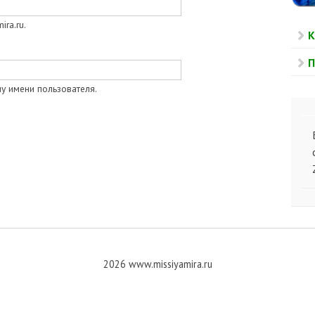
ra.ru.
К
П
у имени пользователя.
2026 www.missiyamira.ru