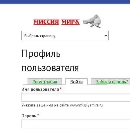
Перейти к основному содержанию
www.missiyami
Профиль
пользователя
Главные вкладки
Регистрация
Войти
(активная вкладка)
Забыли пароль?
Имя пользователя
*
Укажите ваше имя на сайте www.missiyamira.ru.
Пароль
*