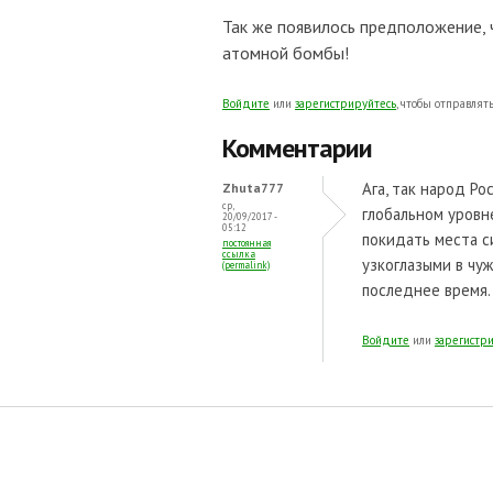
Так же появилось предположение,
атомной бомбы!
Войдите
или
зарегистрируйтесь
, чтобы отправля
Комментарии
Ага, так народ Ро
Zhuta777
ср,
глобальном уровн
20/09/2017 -
05:12
покидать места с
постоянная
ссылка
узкоглазыми в чу
(permalink)
последнее время.
Войдите
или
зарегистр