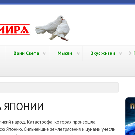
yamira.ru
Воин Света
Мысли
Вкус жизни
Фо
А ЯПОНИИ
еликий народ. Катастрофа, которая произошла
всю Японию. Сильнейшие землетрясения и цунами унесли