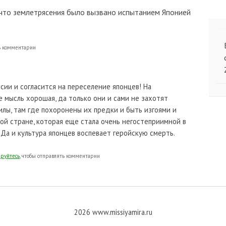
 что землетрясения было вызвано испытанием Японией
ть комментарии
ссии и согласится на переселение японцев! На
е мысль хорошая, да только они и сами не захотят
илы, там где похоронены их предки и быть изгоями и
жой стране, которая еще стала очень негостеприимной в
 Да и культура японцев воспевает геройскую смерть.
ируйтесь
, чтобы отправлять комментарии
2026 www.missiyamira.ru