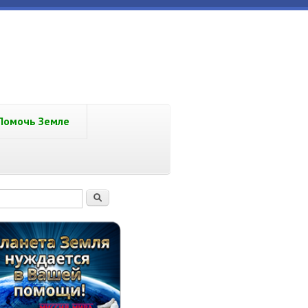
Помочь Земле
рма поиска
Поиск