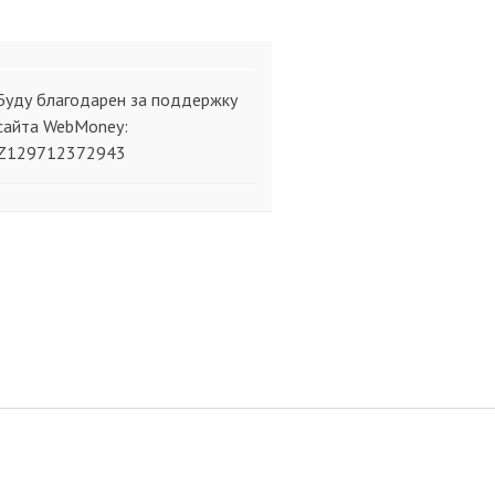
Буду благодарен за поддержку
сайта WebMoney:
Z129712372943