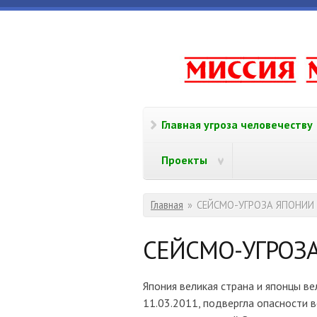
Перейти к основному содержанию
www.missi
Главная угроза человечеству
Проекты
Вы здесь
Главная
»
СЕЙСМО-УГРОЗА ЯПОНИИ
СЕЙСМО-УГРОЗ
Япония великая страна и японцы в
11.03.2011, подвергла опасности 