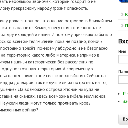
зать небольшой звоночек, который говорит о не
лому прекрасному народу грозит опасность.
К
нии угрожает полное затопление островов, в ближайшем
П
 житель планеты Земля, я несу ответственность не
 и за других людей и нации. И поэтому призываю забыть о
Вхо
юсь ко всем жителям Земли, пока не поздно, помочь
постоянно трясёт, по-моему абсурдно и не безопасно.
Имя 
на территорию какого либо материка, например в
туры нации, и категорически без расселения по
а одну постоянную территорию. А современную
Пар
вать под совместное сельское хозяйство. Сейчас на
иарды долларов, так не лучше ли их потратить на то,
рушение? Да возможно острова Японии ни куда не
Ре
 ставка на скачках, здесь возможна гибель миллионов
За
. Неужели люди могут только проливать кровь
смысленных войнах?